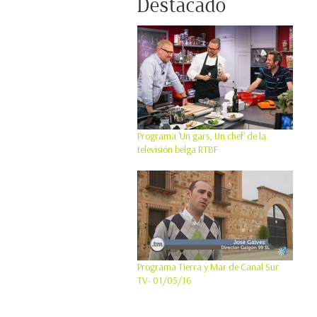
Destacado
Programa 'Un gars, Un chef' de la
televisión belga RTBF
Programa Tierra y Mar de Canal Sur
TV- 01/05/16