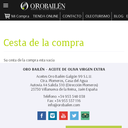
MENÚ
PRINCIPAL
Mi Compra
TIENDA ONLINE
CONTACTO
OLEOTURISMO
BLOG
Pasar al contenido principal
Cesta de la compra
Su cesta de la compra esta vacía
ORO BAILÉN - ACEITE DE OLIVA VIRGEN EXTRA
Aceites Oro Bailén Galgón 99 S.L.U.
Ctra. Plomeros, Casa del Agua
Autovía A4 Salida 310 (Dirección Plomeros)
23730
Villanueva de la Reina,
Jaén España
Teléfono:
+34 953 548 038
Fax:
+34 953 537 116
info@orobailen.com