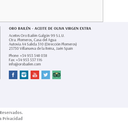
ORO BAILÉN - ACEITE DE OLIVA VIRGEN EXTRA
Aceites Oro Bailén Galgón 99 S.L.U.
Ctra. Plomeros, Casa del Agua
Autovía A4 Salida 310 (Dirección Plomeros)
23730
Villanueva de la Reina,
Jaén Spain
Phone:
+34 953 548 038
Fax:
+34 953 537 116
info@orobailen.com
Reservados.
ca Privacidad