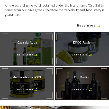
All the extra virgin olive oil obtained under the brand name ‘Oro Bailén’
comes from our olive groves, therefore the traceability and food safety is
guaranteed.
Read more
Casa del Agua
EVOO Pearls
Go to Store
Go to Store
Mermeladas de AOVE
Oro Bailén
Go to Store
Go to Store