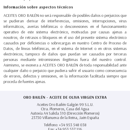
Información sobre aspectos técnicos
ACEITES ORO BAILÉN no será responsable de posibles daños o perjuicios que
se pudieran derivar de interferencias, omisiones, interrupciones, virus
informáticos, averías telefónicas o desconexiones en el funcionamiento
operativo de este sistema electrónico, motivadas por causas ajenas a
nosotros; de retrasos o bloqueos en el uso del presente sistema electrónico
causados por deficiencias o sobrecargas en nuestro Centro de Proceso de
Datos, de líneas telefónicas, en el sistema de Internet o en otros sistemas
electrónicos; tampoco de daños que puedan ser causados por terceras
personas mediante intromisiones ilegítimas fuera del nuestro control.
Asimismo, se exonera a ACEITES ORO BAILÉN de toda responsabilidad ante
cualquier daño o perjuicio que pudiera sufrir el usuario como consecuencia
de errores, defectos y omisiones, en la información facilitada siempre que
proceda de fuentes ajenas.
ORO BAILÉN - ACEITE DE OLIVA VIRGEN EXTRA
Aceites Oro Bailén Galgón 99 S.L.U.
Ctra. Plomeros, Casa del Agua
Autovía A4 Salida 310 (Dirección Plomeros)
23730
Villanueva de la Reina,
Jaén España
Teléfono:
+34 953 548 038
Fax:
+34 953 537 116