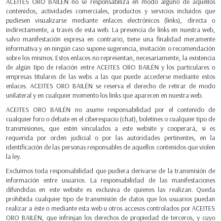
ACEITES ORO BAILÉN no se responsabiliza en modo alguno de aquellos
contenidos, actividades comerciales, productos y servicios incluidos que
pudiesen visualizarse mediante enlaces electrónicos (links), directa o
indirectamente, a través de esta web. La presencia de links en nuestra web,
salvo manifestación expresa en contrario, tiene una finalidad meramente
informativa y en ningún caso supone sugerencia, invitación o recomendación
sobre los mismos. Estos enlaces no representan, necesariamente, la existencia
de algún tipo de relación entre ACEITES ORO BAILÉN y los particulares o
empresas titulares de las webs a las que puede accederse mediante estos
enlaces. ACEITES ORO BAILÉN se reserva el derecho de retirar de modo
unilateral y en cualquier momento los links que aparecen en nuestra web.
ACEITES ORO BAILÉN no asume responsabilidad por el contenido de
cualquier foro o debate en el ciberespacio (chat), boletines o cualquier tipo de
transmisiones, que estén vinculados a este website y cooperará, si es
requerida por orden judicial o por las autoridades pertinentes, en la
identificación de las personas responsables de aquellos contenidos que violen
la ley.
Excluimos toda responsabilidad que pudiera derivarse de la transmisión de
información entre usuarios. La responsabilidad de las manifestaciones
difundidas en este website es exclusiva de quienes las realizan. Queda
prohibida cualquier tipo de transmisión de datos que los usuarios puedan
realizar a éste o mediante esta web u otros accesos controlados por ACEITES
ORO BAILÉN, que infrinjan los derechos de propiedad de terceros, y cuyo