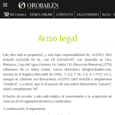
MENÚ
PRINCIPAL
Mi Compra
TIENDA ONLINE
CONTACTO
OLEOTURISMO
BLOG
Pasar al contenido principal
Aviso legal
Este sitio web es propiedad, y está bajo responsabilidad de, ACEITES ORO
BAILEN GALGON 99 SL, con CIF B23406473, con domicilio en Ctra.
Plomeros, Casa del Agua (Autovía A4. Salida 310 (Dirección Plomeros) 23730
Villanueva de La Reina (Jaén), correo electrónico info@orobailen.com,
inscrita en el Registro Mercantil de JAÉN,: T 222, F 58, S 8, H J 7727, I/A 2,
aunque en adelante nos llamaremos ACEITES ORO BAILÉN o simplemente
“nosotros”, y a usted, que es el usuario de esta web le llamaremos “usuario”,
usted o simplemente “tú”.
El hecho de acceder a esta web implica el conocimiento y la aceptación sin
reservas de los siguientes términos y condiciones.
A continuación, le exponemos: