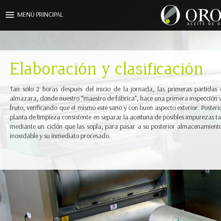
Pasar al contenido principal
MENÚ PRINCIPAL
Elaboración y clasificación
Tan sólo 2 horas después del inicio de la jornada, las primeras partidas 
almazara, donde nuestro “maestro de fábrica”, hace una primera inspección vi
fruto, verificando que el mismo esté sano y con buen aspecto exterior. Poster
planta de limpieza consistente en separar la aceituna de posibles impurezas t
mediante un ciclón que las sopla, para pasar a su posterior almacenamiento
inoxidable y su inmediato procesado.