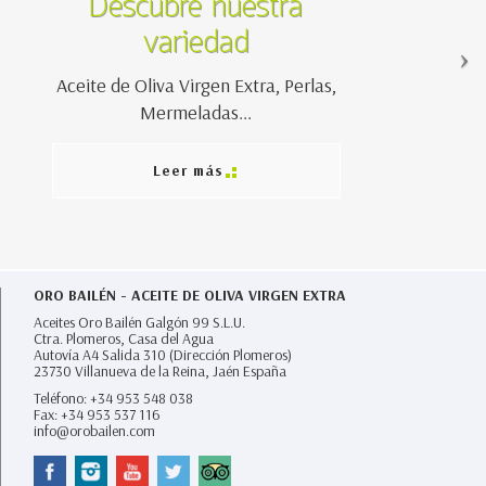
Descubre nuestra
variedad
Aceite de Oliva Virgen Extra, Perlas,
Mermeladas...
Leer más
ORO BAILÉN - ACEITE DE OLIVA VIRGEN EXTRA
Aceites Oro Bailén Galgón 99 S.L.U.
Ctra. Plomeros, Casa del Agua
Autovía A4 Salida 310 (Dirección Plomeros)
23730
Villanueva de la Reina,
Jaén España
Teléfono:
+34 953 548 038
Fax:
+34 953 537 116
info@orobailen.com