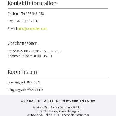
Kontaktinformation:
Telefon: +34 953 548 038
Fax: +34 953 537 116
E-Mail:
info@orobailen.com
Geschäftszeiten:
Stunden: 9:00 - 14:00 / 16:00 - 18:00
Sommer Stunden: 8:00 - 15:00
Koordinaten:
Breitengrad: 38º3.17'N
Längengrad: 3º54.384'O
ORO BAILÉN - ACEITE DE OLIVA VIRGEN EXTRA
Aceites Oro Bailén Galgón 99 S.L.U.
Ctra. Plomeros, Casa del Agua
Autovía A4 Salida 310 (Dirección Plomeros)