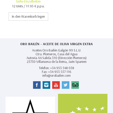
Siehe Einzelheiten
12 Units / 11.95 € p.p.u.
In den Warenkorb legen
ORO BAILÉN - ACEITE DE OLIVA VIRGEN EXTRA
Aceites Oro Bailén Galgón 99 S.L.U.
Ctra. Plomeros, Casa del Agua
Autovía A4 Salida 310 (Dirección Plomeros)
23730
Villanueva de la Reina,
Jaén Spanien
Telefon:
+34 953 548 038
Fax:
+34 953 537 116
info@orobailen.com