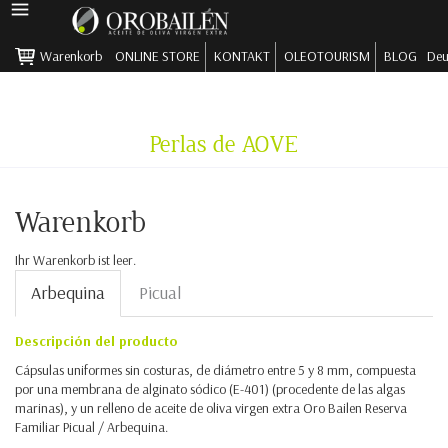
HAUPTMENÜ
Warenkorb
ONLINE STORE
KONTAKT
OLEOTOURISM
BLOG
Deu
Direkt zum Inhalt
Perlas de AOVE
Warenkorb
Ihr Warenkorb ist leer.
Arbequina
Picual
Descripción del producto
Cápsulas uniformes sin costuras, de diámetro entre 5 y 8 mm, compuesta
por una membrana de alginato sódico (E-401) (procedente de las algas
marinas), y un relleno de aceite de oliva virgen extra Oro Bailen Reserva
Familiar Picual / Arbequina.