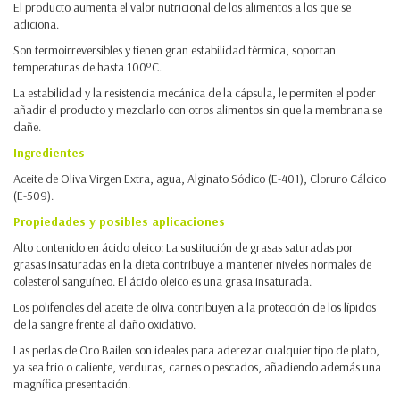
El producto aumenta el valor nutricional de los alimentos a los que se
adiciona.
Son termoirreversibles y tienen gran estabilidad térmica, soportan
temperaturas de hasta 100ºC.
La estabilidad y la resistencia mecánica de la cápsula, le permiten el poder
añadir el producto y mezclarlo con otros alimentos sin que la membrana se
dañe.
Ingredientes
Aceite de Oliva Virgen Extra, agua, Alginato Sódico (E-401), Cloruro Cálcico
(E-509).
Propiedades y posibles aplicaciones
Alto contenido en ácido oleico: La sustitución de grasas saturadas por
grasas insaturadas en la dieta contribuye a mantener niveles normales de
colesterol sanguíneo. El ácido oleico es una grasa insaturada.
Los polifenoles del aceite de oliva contribuyen a la protección de los lípidos
de la sangre frente al daño oxidativo.
Las perlas de Oro Bailen son ideales para aderezar cualquier tipo de plato,
ya sea frio o caliente, verduras, carnes o pescados, añadiendo además una
magnífica presentación.