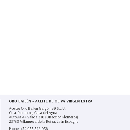
ORO BAILÉN - ACEITE DE OLIVA VIRGEN EXTRA
Aceites Oro Bailén Galgón 99 S.L.U.
Ctra. Plomeros, Casa del Agua
Autovía A4 Salida 310 (Dirección Plomeros)
23730
Villanueva de la Reina,
Jaén Espagne
Phone:
+34 953 548 038