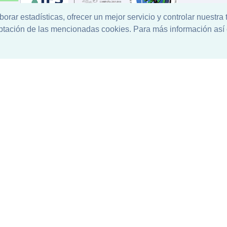
aborar estadísticas, ofrecer un mejor servicio y controlar nuestra
eptación de las mencionadas cookies. Para más información así
y Desarrollo
Quantico.Web
© Copyright 2021 Todos los Derechos 
s Generales de Compra
-
Aviso Legal
-
Política de cookies
-
Políti