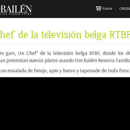
Panier
ONLIN
ef' de la televisión belga RTB
n gars, Un Chef” de la televisión belga RTBF, donde los di
ian presentan nuevos platos usando Oro Bailén Reserva Familia
on ensalada de hinojo, apio y huevo y tapenade de trufa fresc