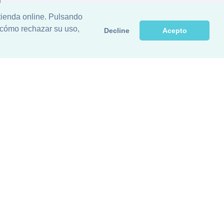
Fax:
+34 953 537 116
info@orobailen.com
 tienda online. Pulsando
 cómo rechazar su uso,
Decline
Acepto
Reservados.
ca Privacidad