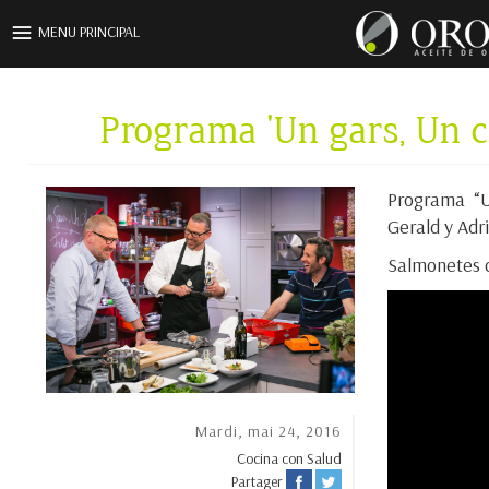
Aller au contenu principal
MENU PRINCIPAL
Programa 'Un gars, Un ch
Programa “U
Gerald y Adr
Salmonetes c
Mardi, mai 24, 2016
Cocina con Salud
Partager