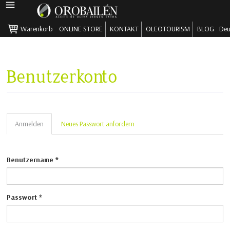
HAUPTMENÜ
Warenkorb
ONLINE STORE
KONTAKT
OLEOTOURISM
BLOG
Deu
Direkt zum Inhalt
Benutzerkonto
Haupt-Reiter
Anmelden
(aktiver
Neues Passwort anfordern
Reiter)
Benutzername
*
Passwort
*