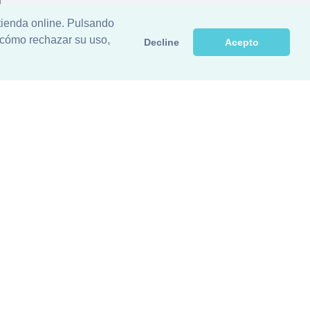
Fax:
+34 953 537 116
info@orobailen.com
 tienda online. Pulsando
 cómo rechazar su uso,
Decline
Acepto
Reservados.
ca Privacidad