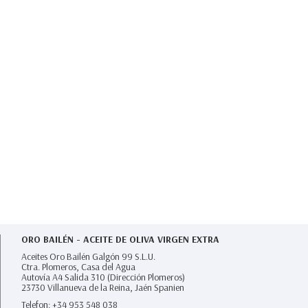
ORO BAILÉN - ACEITE DE OLIVA VIRGEN EXTRA
Aceites Oro Bailén Galgón 99 S.L.U.
Ctra. Plomeros, Casa del Agua
Autovía A4 Salida 310 (Dirección Plomeros)
23730
Villanueva de la Reina,
Jaén Spanien
Telefon:
+34 953 548 038