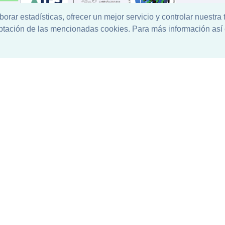
aborar estadísticas, ofrecer un mejor servicio y controlar nuestra
eptación de las mencionadas cookies. Para más información así
y Desarrollo
Quantico.Web
© Copyright 2021 Todos los Derechos 
s Generales de Compra
-
Aviso Legal
-
Política de cookies
-
Políti