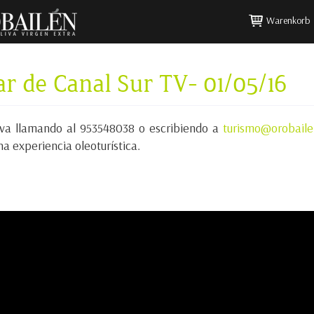
Warenkorb
r de Canal Sur TV- 01/05/16
rva llamando al 953548038 o escribiendo a
turismo@orobail
na experiencia oleoturística.