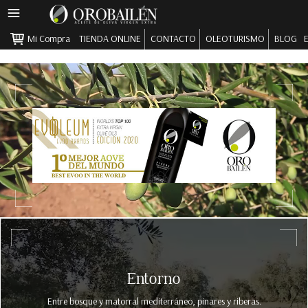
MENÚ
PRINCIPAL
Mi Compra
TIENDA ONLINE
CONTACTO
OLEOTURISMO
BLOG
Pasar al contenido principal
Entorno
Entre bosque y matorral mediterráneo, pinares y riberas.