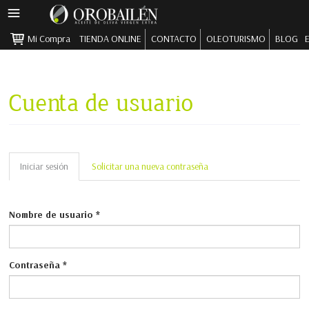
MENÚ
PRINCIPAL
Mi Compra
TIENDA ONLINE
CONTACTO
OLEOTURISMO
BLOG
Pasar al contenido principal
Cuenta de usuario
Solapas principales
Iniciar sesión
(solapa
Solicitar una nueva contraseña
activa)
Nombre de usuario
*
Contraseña
*